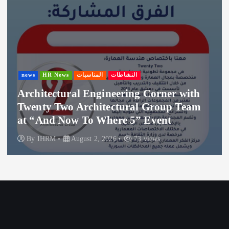
news
HR News
المناسبات
النشاطات
Architectural Engineering Corner with
Twenty Two Architectural Group Team
at “And Now To Where 5” Event
By
IHRM
August 2, 2026
73 views