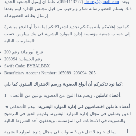
(0991113777)، علماً أن إيميل الجمعية الجديد
ihrmsy@gmail.com
وبعد
ذلك يستلم العضو رسالة شكر وترحيب من قبل مجلس الإدارة ليتم بعدها
إرسال بطاقة العضوية له.
كما نود إعلامكم بأنه يمكنكم تجديد اشتراكاتكم إما نقداً أو الدفع مباشرةً
إلى حساب جمعية مؤسسة إدارة الموارد البشرية في بنك بيبلوس حسب
المعلومات التالية:
فرع أبورمانة رقم 200
رقم الحساب: 203094
Swift Code: BYBALBBX
Beneficiary Account Number: 165089 203094 205
كما نود تذكيركم أن أنواع العضوية ورسم الاشتراك السنوي كما يلي:
1
.
أعضاء عاملين:
ويضم هذا النوع من العضوية نوعين من الأعضاء:
◄
وهم الأشخاص
أعضاء عاملين اختصاصيين في إدارة الموارد البشرية:
الذين يعملون في مجال إدارة الموارد البشرية، ولديهم الحق في الترشيح
والتصويت في الانتخابات في المؤسسة، ويحققون أحد الشروط التالية:
يملك خبرة لا تقل عن 3 سنوات في مجال إدارة الموارد البشرية.
أ‌.