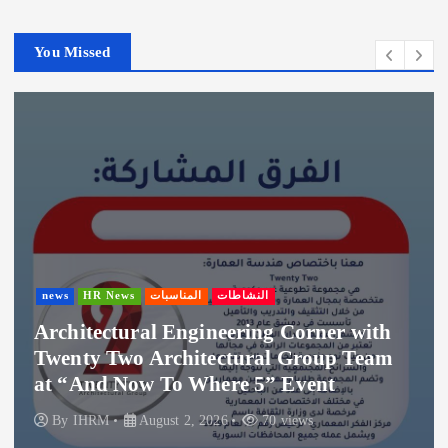
c
h
You Missed
i
v
e
s
news
HR News
المناسبات
النشاطات
Architectural Engineering Corner with
Twenty Two Architectural Group Team
at “And Now To Where 5” Event
By
IHRM
August 2, 2026
70 views