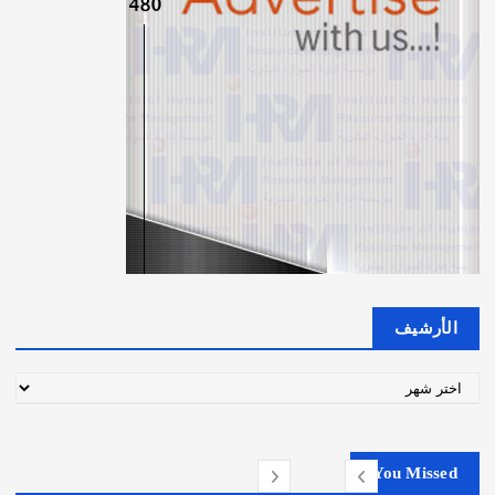
الأرشيف
ا
ل
أ
ر
You Missed
ش