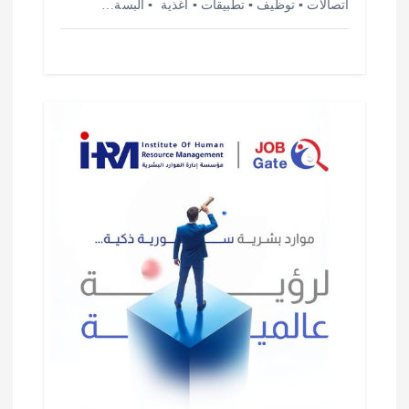
اتصالات ▪️ توظيف ▪️ تطبيقات ▪️ أغذية ️ ▪️ ألبسة…