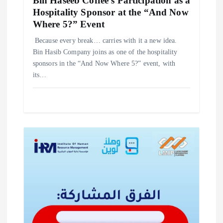
Bin Haseeb Coffee’s Participation as a
Hospitality Sponsor at the “And Now
Where 5?” Event
‎Because every break… carries with it a new idea. ‎
‎Bin Hasib Company joins as one of the hospitality
sponsors in the “And Now Where 5?” event, with
its…