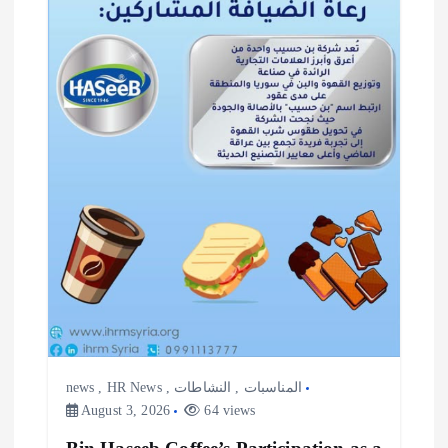
a
t
i
o
n
news
,
HR News
,
النشاطات
,
المناسبات
August 3, 2026
64 views