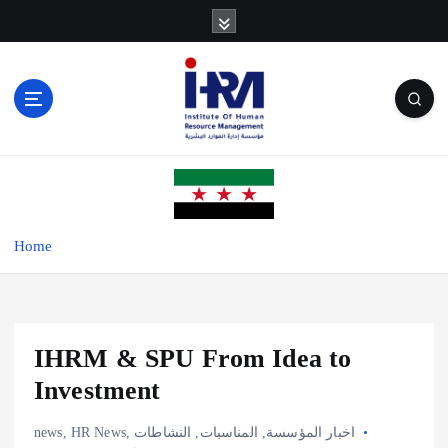
S
k
i
p
t
o
c
o
n
t
e
Home
n
t
IHRM & SPU From Idea to
Investment
news
,
HR News
,
النشاطات
,
المناسبات
,
اخبار المؤسسة