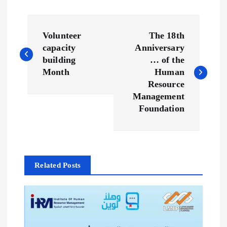
P
Volunteer
The 18th
o
capacity
Anniversary
building
… of the
s
Month
Human
Resource
t
Management
Foundation
n
a
Related Posts
v
i
g