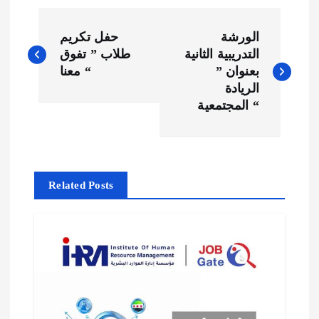
P
الورشة
حفل تكريم
o
التدريبية الثانية
طلاب ” تفوق
بعنوان ”
معنا “
s
الريادة
المجتمعية “
t
n
Related Posts
a
v
i
g