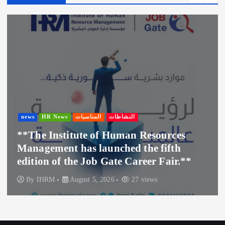
i
v
e
s
النشاطا
news
HR News
المناسبات
ات
Human Resources
Bin Haseeb Coffee’s P
ched the fifth
Hospitality Sponsor 
te Career Fair.**
Where 5?” Event
27 views
By
IHRM
August 3, 2026