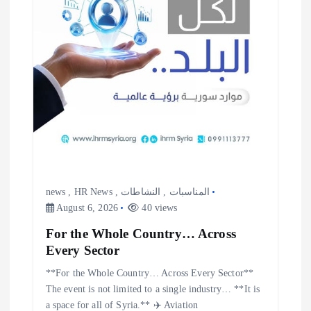
a
t
i
o
n
news
,
HR News
,
النشاطات
,
المناسبات
August 6, 2026
40 views
For the Whole Country… Across
Every Sector
**For the Whole Country… Across Every Sector**
The event is not limited to a single industry… **It is
a space for all of Syria.** ✈️ Aviation