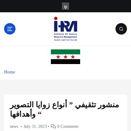
S
k
i
p
t
o
c
o
n
t
e
Home
n
t
منشور تثقيفي ” أنواع زوايا التصوير
وأهدافها “
news
July 31, 2023
0 Comments