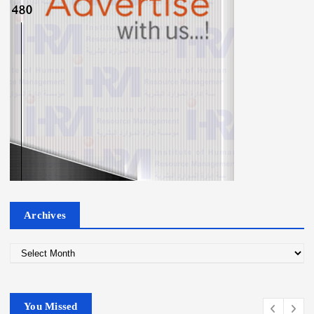
Archives
A
r
c
h
You Missed