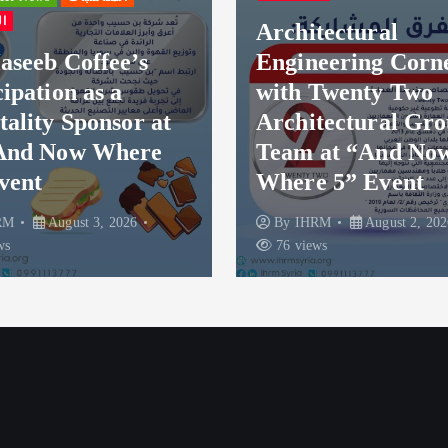
Architectural
news
HR News
النشاطات
Engineering Corner
with Twenty Two
Thanks to A
Architectural Group
Company – H
Team at “And Now To
Sponsor fo
Where 5” Event
To Where 5
By
IHRM
August 2, 2026
By
IHRM
Aug
76 views
78 views