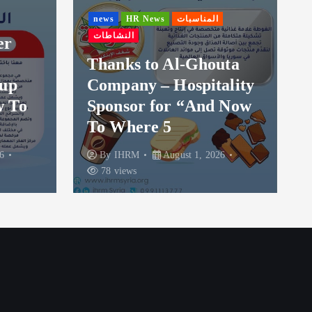
المناسبات
news
HR News
المناسبات
النشاطات
l-Ghouta
Discover Your Future in
ospitality
Medicine: Join Med
r “And Now
Invovision at And Now
Where? 5
ust 1, 2026
By
IHRM
July 30, 2026
95 views