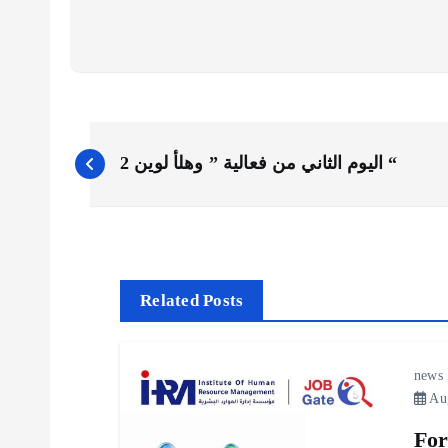
P
اليوم الثاني من فعالية ” وهلأ لوين 2 “
o
s
Related Posts
t
n
news
Aug
a
For