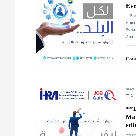
Eve
v
**For
i
is not
Syria
Appl
g
a
Cont
t
news
i
Aug
**T
o
Man
edi
n
**Hum