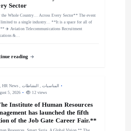
ry Sector
 the Whole Country… Across Every Sector** The event
 limited to a single industry… **It is a space for all of
.** ✈️ Aviation Telecommunications Recruitment
ications &…
inue reading
,
HR News
,
النشاطات
,
المناسبات
ust 5, 2026
12 views
he Institute of Human Resources
agement has launched the fifth
tion of the Job Gate Career Fair.**
an Resources. Smart Syria. A Global Vision.** The