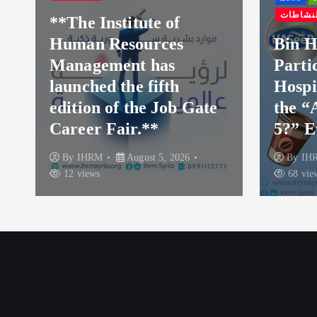
النشاطات
f
s
Bin Haseeb Coffee’s
Participation as a
Hospitality Sponsor at
b Gate
the “And Now Where
5?” Event
026
By
IHRM
August 3, 2026
68 views