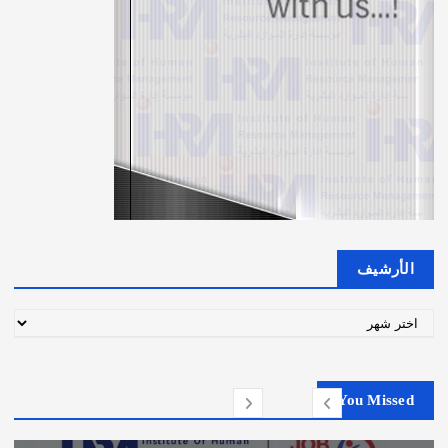
الأرشيف
ا
ل
أ
ر
You Missed
ش
ي