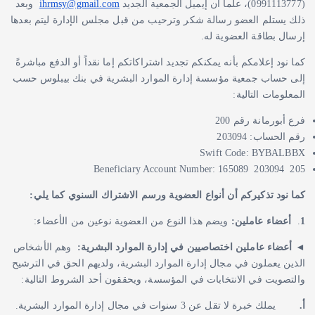
(0991113777)، علماً أن إيميل الجمعية الجديد
ihrmsy@gmail.com
وبعد
ذلك يستلم العضو رسالة شكر وترحيب من قبل مجلس الإدارة ليتم بعدها
إرسال بطاقة العضوية له.
كما نود إعلامكم بأنه يمكنكم تجديد اشتراكاتكم إما نقداً أو الدفع مباشرةً
إلى حساب جمعية مؤسسة إدارة الموارد البشرية في بنك بيبلوس حسب
المعلومات التالية:
فرع أبورمانة رقم 200
رقم الحساب: 203094
Swift Code: BYBALBBX
Beneficiary Account Number: 165089 203094 205
كما نود تذكيركم أن أنواع العضوية ورسم الاشتراك السنوي كما يلي:
1
.
أعضاء عاملين:
ويضم هذا النوع من العضوية نوعين من الأعضاء:
◄
أعضاء عاملين اختصاصيين في إدارة الموارد البشرية:
وهم الأشخاص
الذين يعملون في مجال إدارة الموارد البشرية، ولديهم الحق في الترشيح
والتصويت في الانتخابات في المؤسسة، ويحققون أحد الشروط التالية:
أ‌.
يملك خبرة لا تقل عن 3 سنوات في مجال إدارة الموارد البشرية.