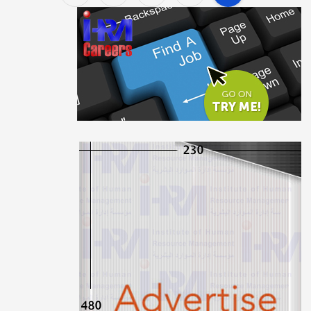
P
o
s
t
s
p
a
g
i