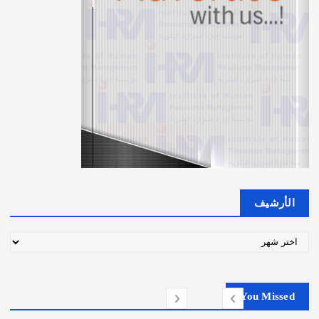
n
a
t
i
o
n
الأرشيف
ا
ل
أ
ر
You Missed
ش