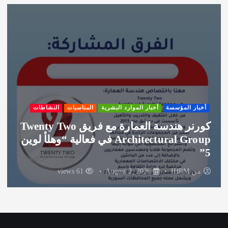
ي
ف
أخبار المؤسسة
أخبار الموارد البشرية
المناسبات
النشاطات
شكر لشركة الغوطة راعي الضيافة لفعالية
وهلأ لوين
من
IHRM
August 1, 2026
60 views