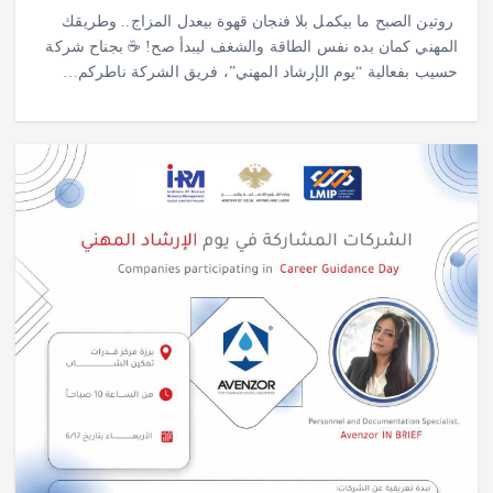
روتين الصبح ما بيكمل بلا فنجان قهوة بيعدل المزاج.. وطريقك
المهني كمان بده نفس الطاقة والشغف ليبدأ صح! ☕️ بجناح شركة
حسيب بفعالية “يوم الإرشاد المهني”، فريق الشركة ناطركم…