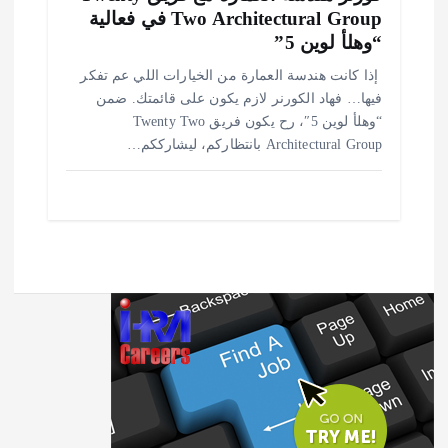
Two Architectural Group في فعالية
“وهلأ لوين 5”
️ إذا كانت هندسة العمارة من الخيارات اللي عم تفكر
فيها… فهاد الكورنر لازم يكون على قائمتك. ضمن
“وهلأ لوين 5″، رح يكون فريق Twenty Two
Architectural Group بانتظاركم، ليشارككم…