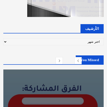
الأرشيف
ا
ل
أ
ر
You Missed
ش
ي
ف