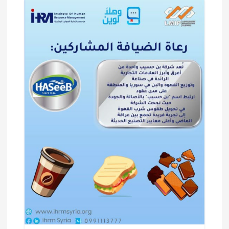
ل
م
ق
ا
ل
ا
ت