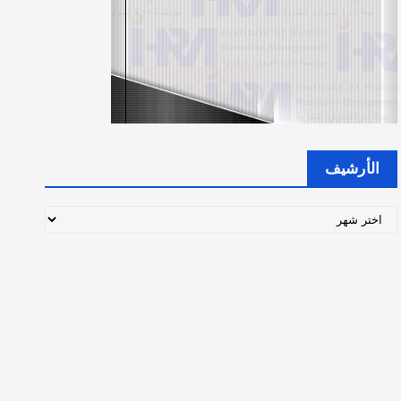
الأرشيف
ا
ل
أ
ر
ش
ي
ف