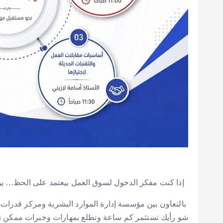
‎ ‎ إذا كنت مفكر الدخول لسوق العمل بيعتمد على الحظ… يوم الإرشاد المهني رح يغيّر رأيك!