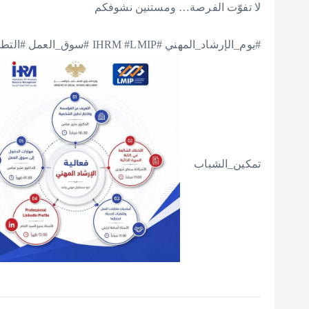
تمكين_الشباب