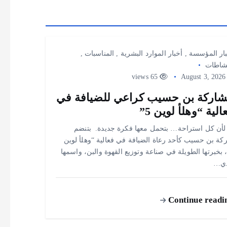
ار المؤسسة
,
أخبار الموارد البشرية
,
المناسبات
,
نشاطات
65 views
August 3
اركة بن حسيب كراعي للضيافة في
الية “وهلأ لوين 5”
‎☕ لأن كل استراحة… بتحمل معها فكرة جديدة. ‎ ‎بتنضم
ة بن حسيب كأحد رعاة الضيافة في فعالية “وهلأ لوين
، بخبرتها الطويلة في صناعة وتوزيع القهوة والبن، واسمها
ذي…
Continue readi