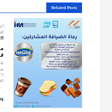
Related Posts
ح
ا
أخب
ال
ل
, 2026
مش
م
فع
ق
شرك
5″
ا
ال
ل
ng
ا