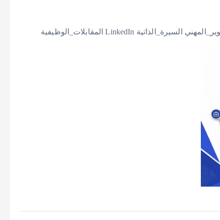
‎#يوم_الإرشاد_المهني #IHRM #LMIP #سوق_العمل #التطوير_المهني السيرة_الذاتية LinkedIn المقابلات_الوظيفية