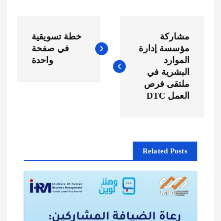
ت
مشاركة
خطة تسويقية
ص
مؤسسة إدارة
في صفحة
الموارد
واحدة
فّ
البشرية في
ملتقى فرص
ح
العمل DTC
ا
ل
Related Posts
م
ق