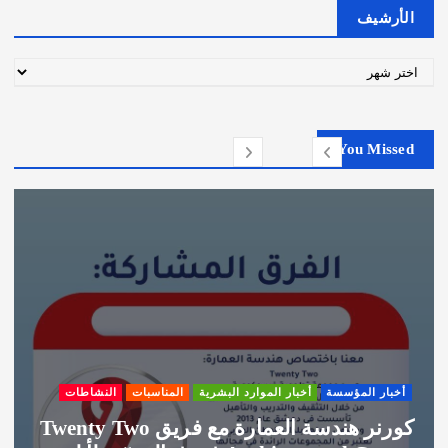
الأرشيف
ا
ل
أ
ر
You Missed
ش
ي
ف
أخبار المؤسسة
أخبار الموارد البشرية
المناسبات
النشاطات
كورنر هندسة العمارة مع فريق Twenty Two