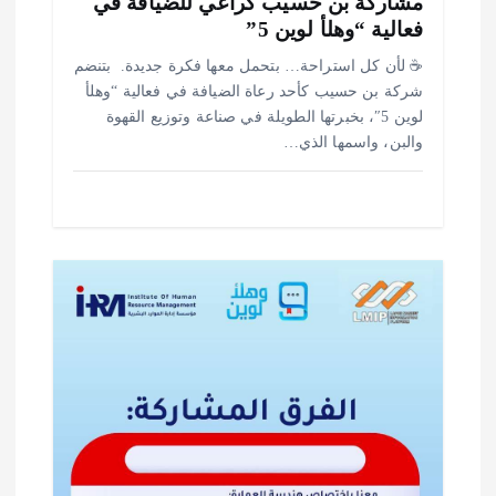
مشاركة بن حسيب كراعي للضيافة في
فعالية “وهلأ لوين 5”
‎☕ لأن كل استراحة… بتحمل معها فكرة جديدة. ‎ ‎بتنضم
شركة بن حسيب كأحد رعاة الضيافة في فعالية “وهلأ
لوين 5″، بخبرتها الطويلة في صناعة وتوزيع القهوة
والبن، واسمها الذي…