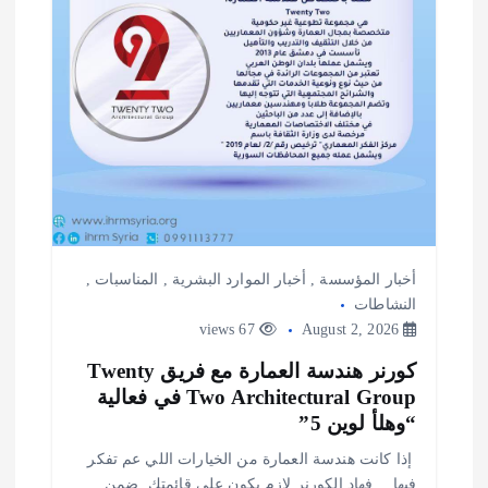
أخبار المؤسسة
,
أخبار الموارد البشرية
,
المناسبات
,
النشاطات
67 views
August 2, 2026
كورنر هندسة العمارة مع فريق Twenty
Two Architectural Group في فعالية
“وهلأ لوين 5”
️ إذا كانت هندسة العمارة من الخيارات اللي عم تفكر
فيها… فهاد الكورنر لازم يكون على قائمتك. ضمن