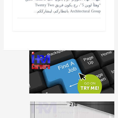
“وهلأ لوين 5″، رح يكون فريق Twenty Two
Architectural Group بانتظاركم، ليشارككم…