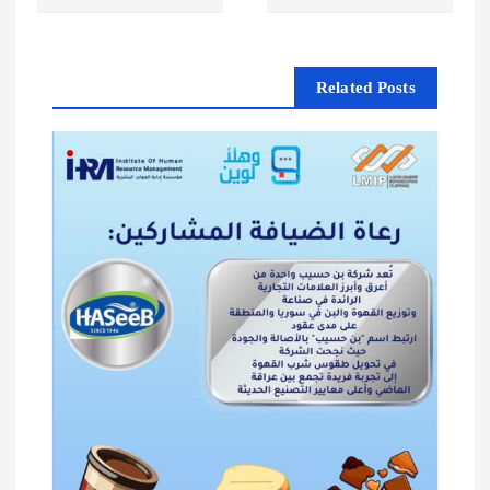
فّ
ح
Related Posts
ا
ل
م
ق
ا
ل
ا