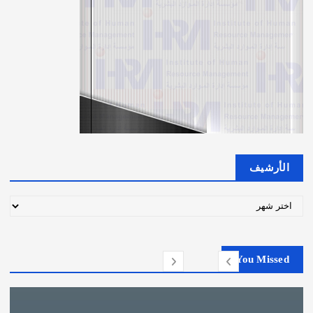
الأرشيف
ا
ل
أ
ر
You Missed
ش
ي
ف