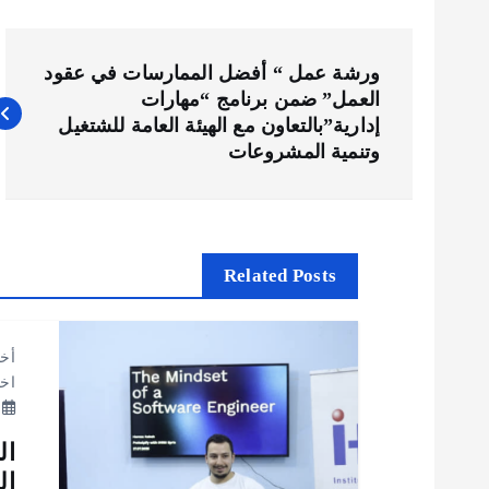
ت
ورشة عمل “ أفضل الممارسات في عقود
العمل” ضمن برنامج “مهارات
ص
إدارية”بالتعاون مع الهيئة العامة للشتغيل
وتنمية المشروعات
فّ
ح
Related Posts
ا
ل
أخب
اخب
م
, 2025
ال
ق
الت