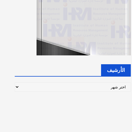
الأرشيف
ا
ل
أ
ر
ش
ي
ف