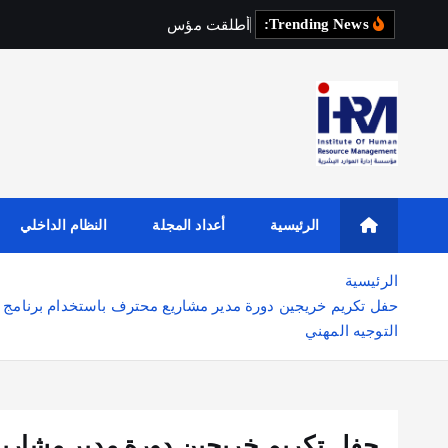
Trending News:
أ
ط
ل
ق
ت
م
ؤ
س
س
ة
إ
د
ا
ر
ة
ا
ل
م
الرئيسية
أعداد المجلة
النظام الداخلي
الرئيسية
حفل تكريم خريجين دورة مدير مشاريع محترف باستخدام برنامج ب
التوجيه المهني
حفل تكريم خريجين دورة مدير مشاريع