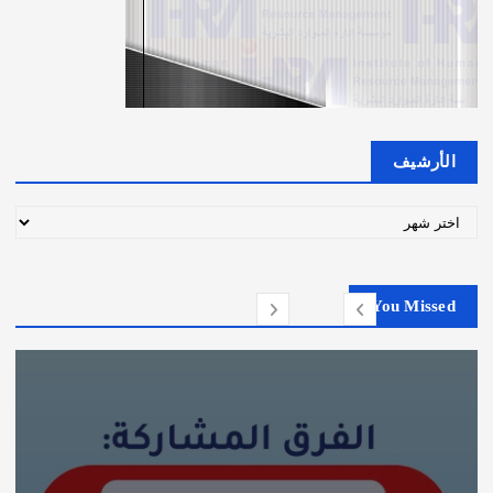
الأرشيف
ا
ل
أ
ر
You Missed
ش
ي
ف