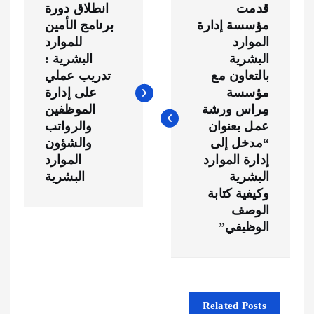
قدمت
انطلاق دورة
ص
مؤسسة إدارة
برنامج الأمين
الموارد
للموارد
فّ
البشرية
البشرية :
بالتعاون مع
تدريب عملي
ح
مؤسسة
على إدارة
مِراس ورشة
الموظفين
ا
عمل بعنوان
والرواتب
“مدخل إلى
والشؤون
ل
إدارة الموارد
الموارد
البشرية
البشرية
م
وكيفية كتابة
الوصف
الوظيفي”
ق
ا
ل
Related Posts