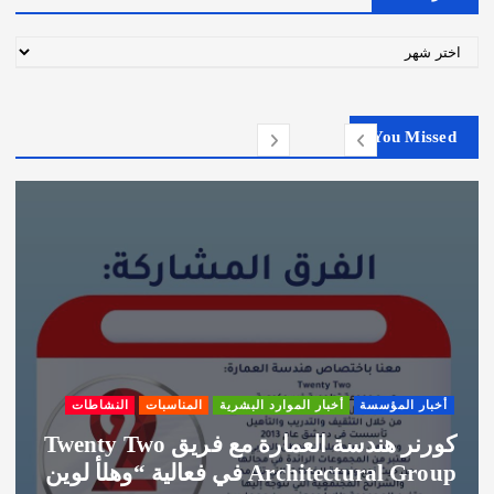
ا
ل
أ
ر
You Missed
ش
ي
ف
أخبار المؤسسة
أخبار الموارد البشرية
المناسبات
النشاطات
كورنر هندسة العمارة مع فريق Twenty Two
Architectural Group في فعالية “وهلأ لوين