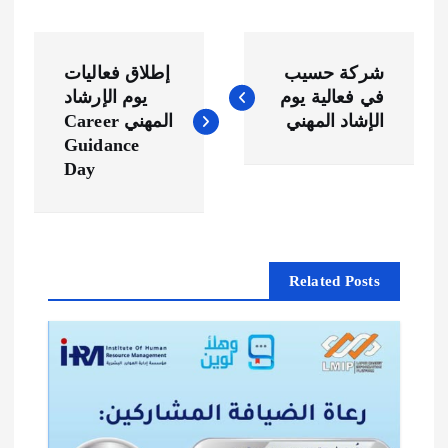
ت
شركة حسيب
إطلاق فعاليات
ص
في فعالية يوم
يوم الإرشاد
الإشاد المهني
المهني Career
فّ
Guidance
Day
ح
ا
Related Posts
ل
م
ق
ا