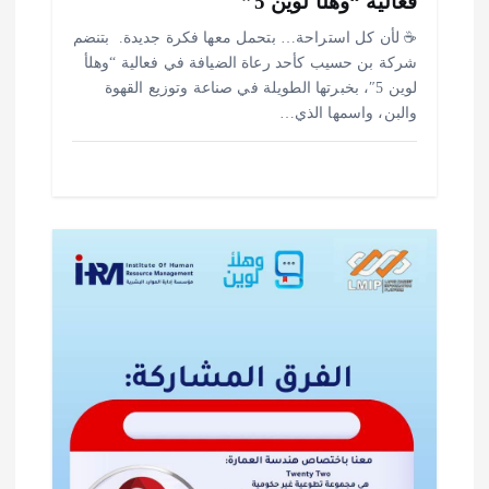
فعالية “وهلأ لوين 5”
‎☕ لأن كل استراحة… بتحمل معها فكرة جديدة. ‎ ‎بتنضم
شركة بن حسيب كأحد رعاة الضيافة في فعالية “وهلأ
لوين 5″، بخبرتها الطويلة في صناعة وتوزيع القهوة
والبن، واسمها الذي…