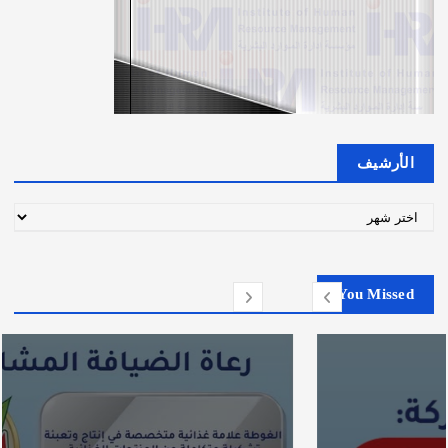
الأرشيف
ا
ل
أ
ر
You Missed
ش
ي
ف