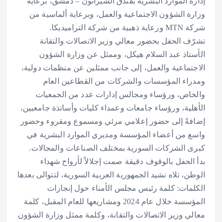
إدارة الموارد البشرية بفندق الشيراتون – دمشق، برعاية
وزارة الشؤون الاجتماعية والعمل، وبرعاية ألماسية من
شركة MTN ورعاية ذهبية من شركة التراميديكا.
تشرّف الحفل بحضور معالي وزير الاتصالات والتقانة
الأستاذ عبد السلام هيكل، وممثل عن وزارة الشؤون
الاجتماعية والعمل، إلى جانب ممثلين عن منظمات دولية،
ومدراء المؤسسات والشركات من القطاعين العام
والخاص، ورؤساء ومجالس إدارات عدد من الجمعيات
الأهلية، ورؤساء جامعات وعمداء كليات وأساتذة جامعيين،
إضافةً إلى حضور إعلامي مرئي ومسموع ومقروء وحضور
واسع من أعضاء المؤسسة ومديري الموارد البشرية في
كبرى الشركات السورية بمختلف الصناعات والمجالات.
بدأ الحفل بالوقوف دقيقة صمت إجلالاً لأرواح شهداء
الوطن، تلاه نشيد الجمهورية العربية السورية، لتتوالى بعدها
الكلمات: كلمة رئيس مجلس الأمناء حول إنجازات
المؤسسة خلال عام 2024 ومشاريعها للعام المقبل، كلمة
معالي وزير الاتصالات والتقانة، وكلمة ممثل وزارة الشؤون