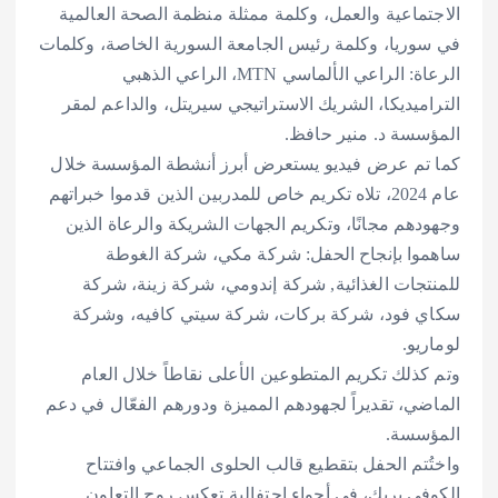
الاجتماعية والعمل، وكلمة ممثلة منظمة الصحة العالمية
في سوريا، وكلمة رئيس الجامعة السورية الخاصة، وكلمات
الرعاة: الراعي الألماسي MTN، الراعي الذهبي
التراميديكا، الشريك الاستراتيجي سيريتل، والداعم لمقر
المؤسسة د. منير حافظ.
كما تم عرض فيديو يستعرض أبرز أنشطة المؤسسة خلال
عام 2024، تلاه تكريم خاص للمدربين الذين قدموا خبراتهم
وجهودهم مجانًا، وتكريم الجهات الشريكة والرعاة الذين
ساهموا بإنجاح الحفل: شركة مكي، شركة الغوطة
للمنتجات الغذائية, شركة إندومي، شركة زينة، شركة
سكاي فود، شركة بركات، شركة سيتي كافيه، وشركة
لوماريو.
وتم كذلك تكريم المتطوعين الأعلى نقاطاً خلال العام
الماضي، تقديراً لجهودهم المميزة ودورهم الفعّال في دعم
المؤسسة.
واختُتم الحفل بتقطيع قالب الحلوى الجماعي وافتتاح
الكوفي بريك، في أجواء احتفالية تعكس روح التعاون