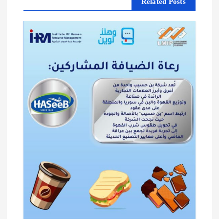
Related Posts
ق
ا
ل
ا
ت