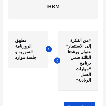
IHRM
ت
“من الفكرة
تطبيق
ص
إلى الاستثمار”
الروزنامة
عنوان ورشتنا
السورية و
فّ
الثالثة ضمن
جلسة موارد
برنامج
ح
“مهارات
العمل
ا
الريادية”
ل
م