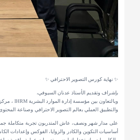
✨ نهاية كورس التصوير الاحترافي ✨
بإشراف وتقديم الأستاذ عدنان السيوفي،
والتطبيق العملي بعالم التصوير الاحترافي وصناعة المحتوى
على مدار شهر ونصف، عاش المتدربون تجربة متكاملة جمعت ب
أساسيات التكوين والكادر والزوايا، الفوكس وإعدادات الكامير
والكاميرات واستخداماتها ضمن تدريبات عملية واقعية ساعد