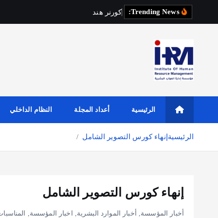
Trending News:
ك
و
ر
ن
ر
ه
ن
د
س
ة
ا
ل
ع
م
ا
ر
الرئيسية
أعداد المجلة
النظام الداخلي
الرئيسية
إنهاء كورس التصوير الشامل
إنهاء كورس التصوير الشامل
أخبار المؤسسة
,
أخبار الموارد البشرية
,
اخبار المؤسسة
,
المناسبات