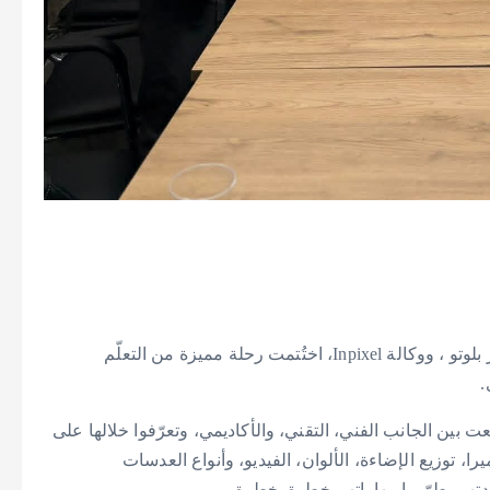
وبالتعاون بين مؤسسة إدارة الموارد البشرية IHRM ، مركز بلوتو ، ووكالة Inpixel، اختُتمت رحلة مميزة من التعلّم
.
ين الجانب الفني، التقني، والأكاديمي، وتعرّفوا خلالها على
ا، توزيع الإضاءة، الألوان، الفيديو، وأنواع العدسات
تهم يطوّروا مهاراتهم خطوة بخطوة.