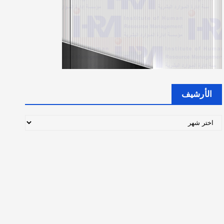
الأرشيف
ا
ل
أ
ر
ش
ي
ف