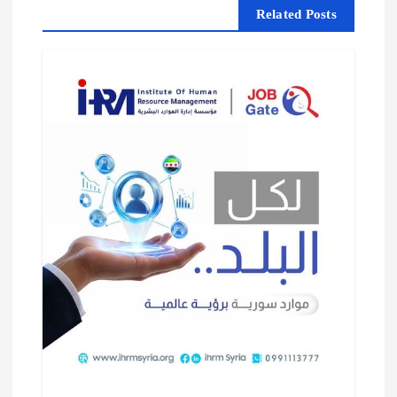
Related Posts
ل
م
ق
ا
ل
ا
ت