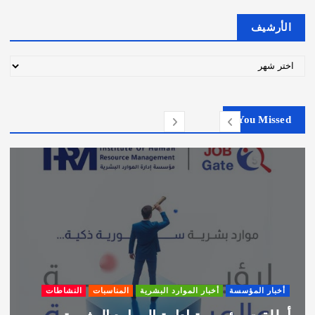
الأرشيف
ا
ل
أ
ر
You Missed
ش
ي
ف
أخبار المؤسسة
أخبار الموارد البشرية
المناسبات
النشاطات