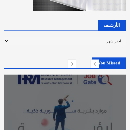
الأرشيف
ا
ل
أ
ر
You Missed
ش
ي
ف