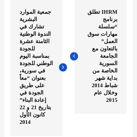
ت
IHRM تطلق
جمعية الموارد
ص
برنامج
البشرية
“سلسلة
تشارك في
فّ
مهارات سوق
الندوة الوطنية
العمل”
الثامنة عشرة
ح
بالتعاون مع
للجودة
الجامعة
بمناسبة اليوم
ا
السورية
الوطني للجودة
الخاصة من
في سورية،
ل
بداية شهر
بعنوان “معاً
شباط 2014
على طريق
م
وخلال عام
الجودة في
2015
إعادة البناء”
بتاريخ 21 و 22
ق
كانون الأول
2014
ا