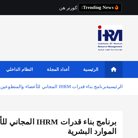
Trending News:
ك
و
ر
ن
ر
ه
ن
د
س
ة
ا
ل
ع
الرئيسية
أعداد المجلة
النظام الداخلي
الرئيسية
برنامج بناء قدرات IHRM المجاني للأعضاء والمتطوعين في جمعية إدارة الموارد البشرية
برنامج بناء قدرا
الموارد البشرية