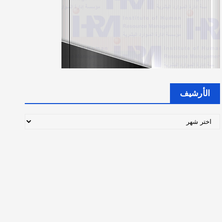
الأرشيف
ا
ل
أ
ر
ش
ي
ف