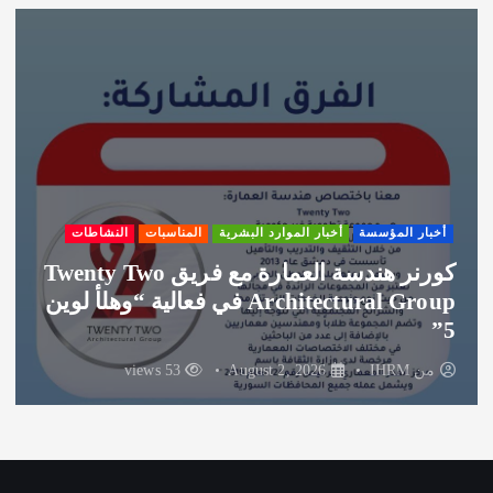
ي
ف
أخبار المؤسسة
أخبار الموارد البشرية
المناسبات
النشاطات
شكر لشركة الغوطة راعي الضيافة لفعالية
وهلأ لوين
من
IHRM
August 1, 2026
53 views