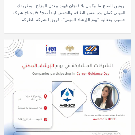
روتين الصبح ما بيكمل بلا فنجان قهوة بيعدل المزاج.. وطريقك
المهني كمان بده نفس الطاقة والشغف ليبدأ صح! ☕️ بجناح شركة
حسيب بفعالية “يوم الإرشاد المهني”، فريق الشركة ناطركم…