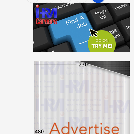
P
o
s
t
s
p
a
g
i