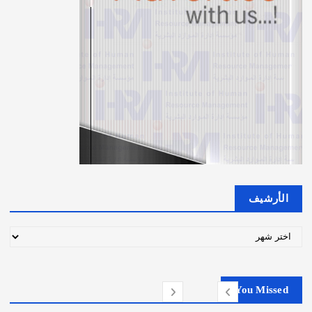
n
a
t
i
o
n
الأرشيف
ا
ل
أ
ر
You Missed
ش