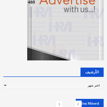
n
a
t
i
o
n
الأرشيف
ا
ل
أ
ر
You Missed
ش