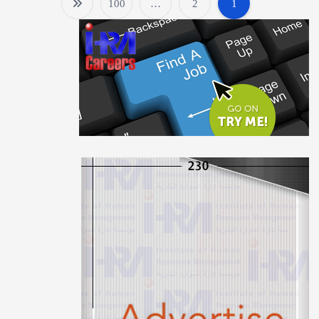
100
…
2
1
P
o
s
t
s
p
a
g
i