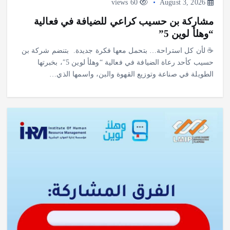
60 views
August 3, 2026
مشاركة بن حسيب كراعي للضيافة في فعالية
“وهلأ لوين 5”
‎☕ لأن كل استراحة… بتحمل معها فكرة جديدة. ‎ ‎بتنضم شركة بن
حسيب كأحد رعاة الضيافة في فعالية “وهلأ لوين 5″، بخبرتها
الطويلة في صناعة وتوزيع القهوة والبن، واسمها الذي…