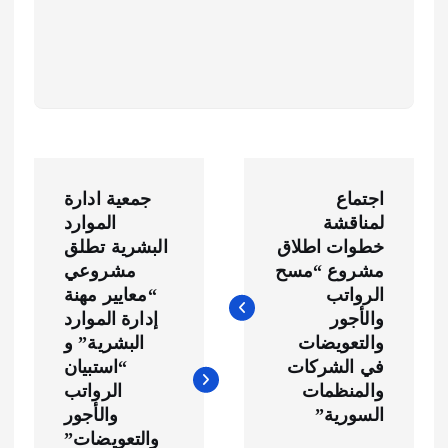
ت
اجتماع
جمعية ادارة
ص
لمناقشة
الموارد
خطوات اطلاق
البشرية تطلق
فّ
مشروع “مسح
مشروعي
الرواتب
“معايير مهنة
ح
والأجور
إدارة الموارد
والتعويضات
البشرية” و
ا
في الشركات
“استبيان
والمنظمات
الرواتب
ل
السورية”
والأجور
والتعويضات”