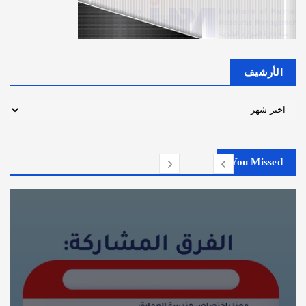
الأرشيف
ا
ل
أ
ر
You Missed
ش
ي
ف