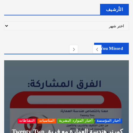
الأرشيف
ا
ل
أ
ر
You Missed
ش
ي
ف
أخبار المؤسسة
أخبار الموارد البشرية
المناسبات
النشاطات
كورنر هندسة العمارة مع فريق Twenty Two