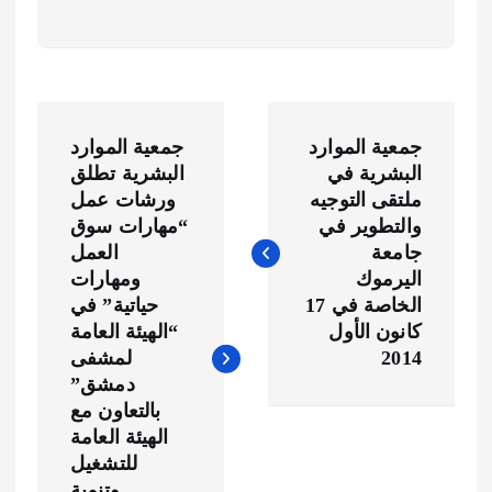
ت
جمعية الموارد
جمعية الموارد
ص
البشرية في
البشرية تطلق
ملتقى التوجيه
ورشات عمل
فّ
والتطوير في
“مهارات سوق
جامعة
العمل
ح
اليرموك
ومهارات
الخاصة في 17
حياتية” في
ا
كانون الأول
“الهيئة العامة
2014
لمشفى
ل
دمشق”
بالتعاون مع
م
الهيئة العامة
للتشغيل
وتنمية