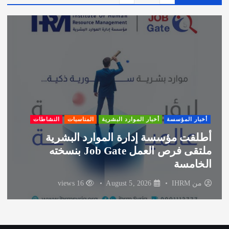
ش
ي
ف
أخبار المؤسسة
أخبار الموارد البشرية
المناسبات
النشاطات
مشاركة بن حسيب كراعي للضيافة في
فعالية “وهلأ لوين 5”
من
IHRM
August 3, 2026
72 views