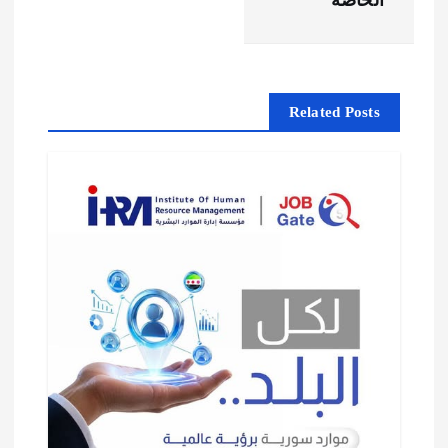
م
الخاصة
ق
ا
Related Posts
ل
ا
ت