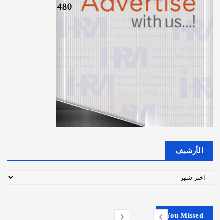
الأرشيف
ا
ل
أ
ر
You Missed