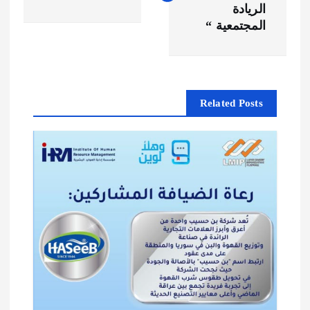
فّ
الريادة
المجتمعية “
ح
ا
Related Posts
ل
م
ق
ا
ل
ا