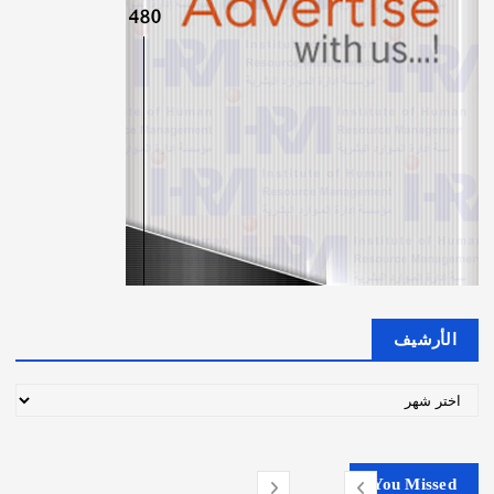
الأرشيف
ا
ل
أ
ر
You Missed