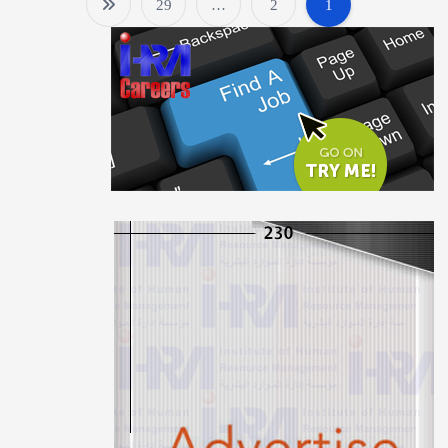
29
…
2
1
P
o
s
t
s
p
a
g
i