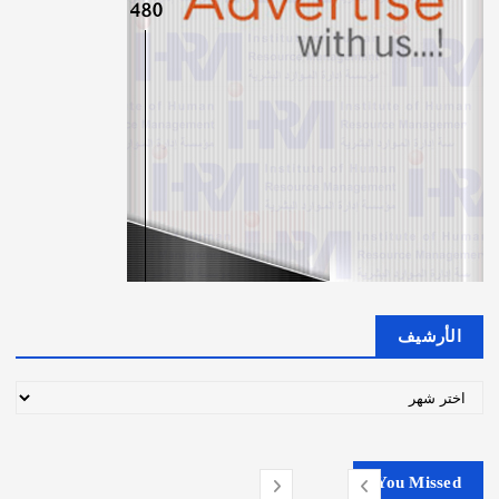
n
a
t
i
o
n
الأرشيف
ا
ل
أ
ر
You Missed
ش