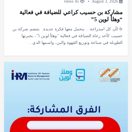
45 views
August 3, 2026
مشاركة بن حسيب كراعي للضيافة في فعالية
“وهلأ لوين 5”
‎☕ لأن كل استراحة… بتحمل معها فكرة جديدة. ‎ ‎بتنضم شركة بن
حسيب كأحد رعاة الضيافة في فعالية “وهلأ لوين 5″، بخبرتها
الطويلة في صناعة وتوزيع القهوة والبن، واسمها الذي…