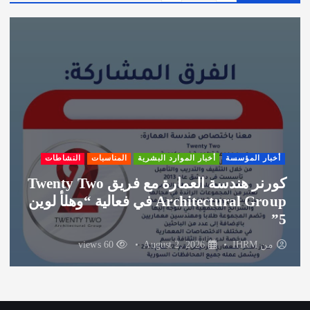
ي
ف
أخبار المؤسسة
أخبار الموارد البشرية
المناسبات
النشاطات
شكر لشركة الغوطة راعي الضيافة لفعالية
وهلأ لوين
من
IHRM
August 1, 2026
59 views