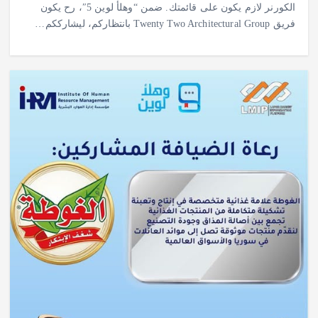
الكورنر لازم يكون على قائمتك. ضمن “وهلأ لوين 5″، رح يكون
فريق Twenty Two Architectural Group بانتظاركم، ليشارككم…